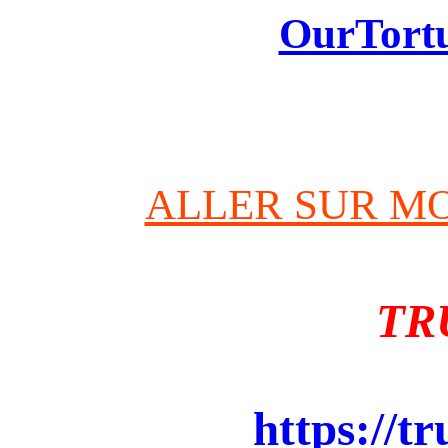
OurTortu
ALLER SUR MO
TR
https://t