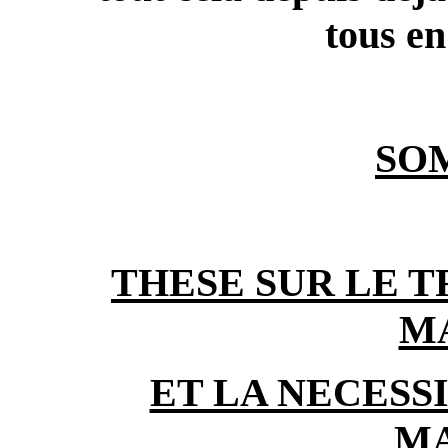
tous en
SO
THESE SUR LE 
M
ET LA NECESS
M