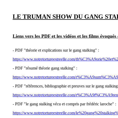
LE TRUMAN SHOW DU GANG STA
Liens vers les PDF et les vidéos et les films évoqués 
- PDF "théorie et explications sur le gang stalking" :
https://www.notretortureestreelle.com/th%C3%A9orie%20et
- PDF "résumé théorie gang stalking" :
https://www.notretortureestreelle.com/r%C3%A9sum%C3%
- PDF "références, bibliographie et preuves sur le gang stalking
https://www.notretortureestreelle.com/r%C3%A9f%C3%A9re
- PDF "le gang stalking vécu et compris par frédéric laroche" :
https://www.notretortureestreelle.com/le%20gang%20st