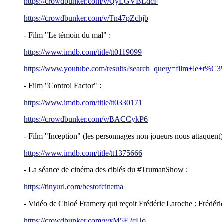
https://crowdbunker.com/v/QyLGVBLdcF
https://crowdbunker.com/v/Tn47pZchjb
- Film "Le témoin du mal" :
https://www.imdb.com/title/tt0119099
https://www.youtube.com/results?search_query=film+le+t
- Film "Control Factor" :
https://www.imdb.com/title/tt0330171
https://crowdbunker.com/v/BACCykP6
- Film "Inception" (les personnages non joueurs nous attaquent)
https://www.imdb.com/title/tt1375666
- La séance de cinéma des ciblés du #TrumanShow :
https://tinyurl.com/bestofcinema
- Vidéo de Chloé Framery qui reçoit Frédéric Laroche :
Frédéric
https://crowdbunker.com/v/yM5F2cUo