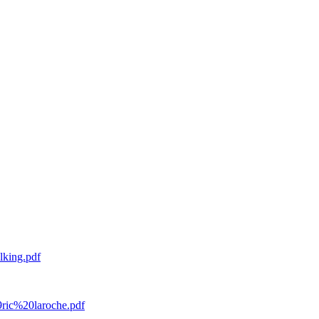
king.pdf
ic%20laroche.pdf