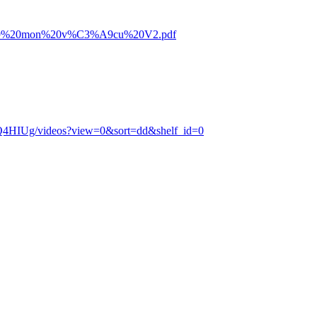
C3%A9%20mon%20v%C3%A9cu%20V2.pdf
4HIUg/videos?view=0&sort=dd&shelf_id=0