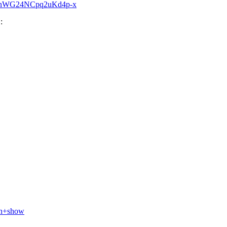
eYjnWG24NCpq2uKd4p-x
:
an+show