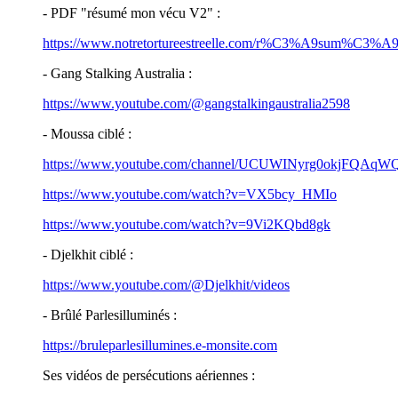
- PDF "résumé mon vécu V2" :
https://www.notretortureestreelle.com/r%C3%A9sum%
- Gang Stalking Australia :
https://www.youtube.com/@gangstalkingaustralia2598
- Moussa ciblé :
https://www.youtube.com/channel/UCUWINyrg0okjFQAqWQ
https://www.youtube.com/watch?v=VX5bcy_HMIo
https://www.youtube.com/watch?v=9Vi2KQbd8gk
- Djelkhit ciblé :
https://www.youtube.com/@Djelkhit/videos
- Brûlé Parlesilluminés :
https://bruleparlesillumines.e-monsite.com
Ses vidéos de persécutions aériennes :