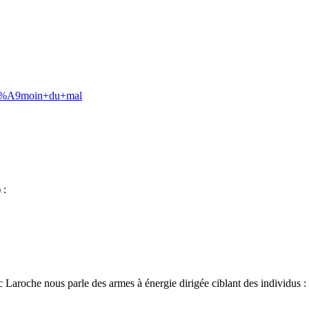
%C3%A9moin+du+mal
 :
 Laroche nous parle des armes à énergie dirigée ciblant des individus
: