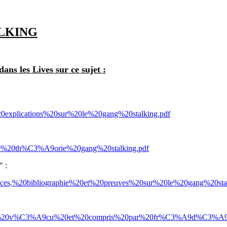
LKING
dans les Lives sur ce sujet :
%20explications%20sur%20le%20gang%20stalking.pdf
A9%20th%C3%A9orie%20gang%20stalking.pdf
" :
nces,%20bibliographie%20et%20preuves%20sur%20le%20gang%20stal
alking%20v%C3%A9cu%20et%20compris%20par%20fr%C3%A9d%C3%A9r