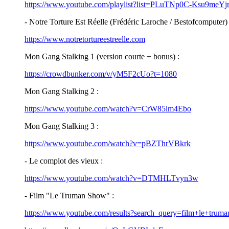
https://www.youtube.com/playlist?list=PLuTNp0C-Ksu9m
- Notre Torture Est Réelle (Frédéric Laroche / Bestofcomputer) 
https://www.notretortureestreelle.com
Mon Gang Stalking 1 (version courte + bonus) :
https://crowdbunker.com/v/yM5F2cUo?t=1080
Mon Gang Stalking 2 :
https://www.youtube.com/watch?v=CrW85lm4Ebo
Mon Gang Stalking 3 :
https://www.youtube.com/watch?v=pBZThrVBkrk
- Le complot des vieux :
https://www.youtube.com/watch?v=DTMHLTvyn3w
- Film "Le Truman Show" :
https://www.youtube.com/results?search_query=film+le+trum